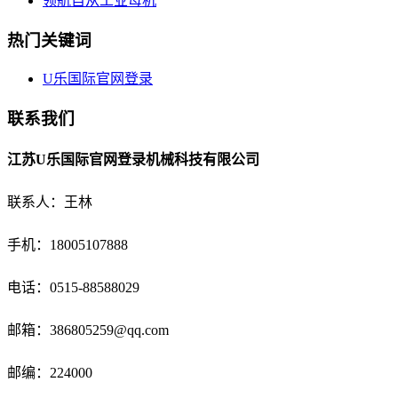
领航自从工业母机
热门关键词
U乐国际官网登录
联系我们
江苏U乐国际官网登录机械科技有限公司
联系人：王林
手机：18005107888
电话：
0515-88588029
邮箱：
386805259@qq.com
邮编：224000